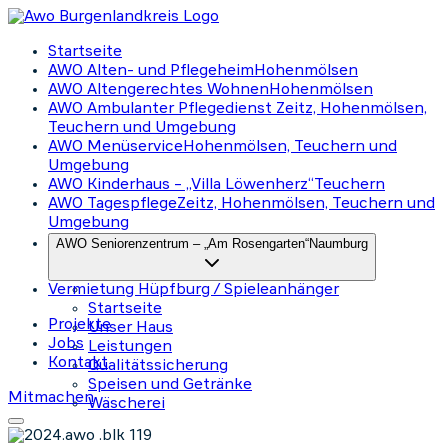
Startseite
AWO Alten- und Pflegeheim
Hohenmölsen
AWO Altengerechtes Wohnen
Hohenmölsen
AWO Ambulanter Pflegedienst
Zeitz, Hohenmölsen,
Teuchern und Umgebung
AWO Menüservice
Hohenmölsen, Teuchern und
Umgebung
AWO Kinderhaus – „Villa Löwenherz“
Teuchern
AWO Tagespflege
Zeitz, Hohenmölsen, Teuchern und
Umgebung
AWO Seniorenzentrum – „Am Rosengarten“
Naumburg
Vermietung Hüpfburg / Spieleanhänger
Startseite
Projekte
Unser Haus
Jobs
Leistungen
Kontakt
Qualitätssicherung
Speisen und Getränke
Mitmachen
Wäscherei