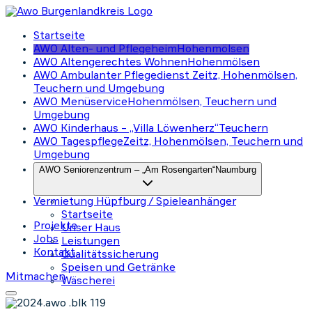
Startseite
AWO Alten- und Pflegeheim
Hohenmölsen
AWO Altengerechtes Wohnen
Hohenmölsen
AWO Ambulanter Pflegedienst
Zeitz, Hohenmölsen,
Teuchern und Umgebung
AWO Menüservice
Hohenmölsen, Teuchern und
Umgebung
AWO Kinderhaus – „Villa Löwenherz“
Teuchern
AWO Tagespflege
Zeitz, Hohenmölsen, Teuchern und
Umgebung
AWO Seniorenzentrum – „Am Rosengarten“
Naumburg
Vermietung Hüpfburg / Spieleanhänger
Startseite
Projekte
Unser Haus
Jobs
Leistungen
Kontakt
Qualitätssicherung
Speisen und Getränke
Mitmachen
Wäscherei