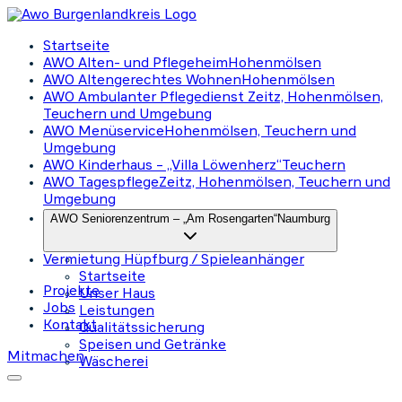
Startseite
AWO Alten- und Pflegeheim
Hohenmölsen
AWO Altengerechtes Wohnen
Hohenmölsen
AWO Ambulanter Pflegedienst
Zeitz, Hohenmölsen,
Teuchern und Umgebung
AWO Menüservice
Hohenmölsen, Teuchern und
Umgebung
AWO Kinderhaus – „Villa Löwenherz“
Teuchern
AWO Tagespflege
Zeitz, Hohenmölsen, Teuchern und
Umgebung
AWO Seniorenzentrum – „Am Rosengarten“
Naumburg
Vermietung Hüpfburg / Spieleanhänger
Startseite
Projekte
Unser Haus
Jobs
Leistungen
Kontakt
Qualitätssicherung
Speisen und Getränke
Mitmachen
Wäscherei