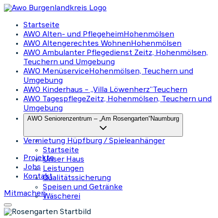
Startseite
AWO Alten- und Pflegeheim
Hohenmölsen
AWO Altengerechtes Wohnen
Hohenmölsen
AWO Ambulanter Pflegedienst
Zeitz, Hohenmölsen,
Teuchern und Umgebung
AWO Menüservice
Hohenmölsen, Teuchern und
Umgebung
AWO Kinderhaus – „Villa Löwenherz“
Teuchern
AWO Tagespflege
Zeitz, Hohenmölsen, Teuchern und
Umgebung
AWO Seniorenzentrum – „Am Rosengarten“
Naumburg
Vermietung Hüpfburg / Spieleanhänger
Startseite
Projekte
Unser Haus
Jobs
Leistungen
Kontakt
Qualitätssicherung
Speisen und Getränke
Mitmachen
Wäscherei