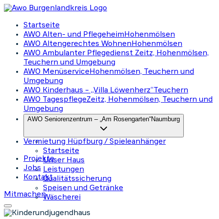
Startseite
AWO Alten- und Pflegeheim
Hohenmölsen
AWO Altengerechtes Wohnen
Hohenmölsen
AWO Ambulanter Pflegedienst
Zeitz, Hohenmölsen,
Teuchern und Umgebung
AWO Menüservice
Hohenmölsen, Teuchern und
Umgebung
AWO Kinderhaus – „Villa Löwenherz“
Teuchern
AWO Tagespflege
Zeitz, Hohenmölsen, Teuchern und
Umgebung
AWO Seniorenzentrum – „Am Rosengarten“
Naumburg
Vermietung Hüpfburg / Spieleanhänger
Startseite
Projekte
Unser Haus
Jobs
Leistungen
Kontakt
Qualitätssicherung
Speisen und Getränke
Mitmachen
Wäscherei