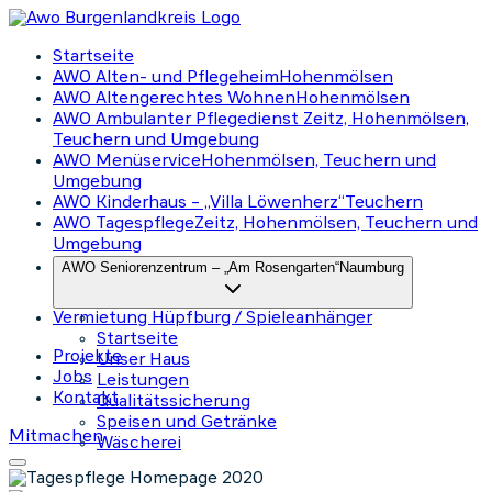
Startseite
AWO Alten- und Pflegeheim
Hohenmölsen
AWO Altengerechtes Wohnen
Hohenmölsen
AWO Ambulanter Pflegedienst
Zeitz, Hohenmölsen,
Teuchern und Umgebung
AWO Menüservice
Hohenmölsen, Teuchern und
Umgebung
AWO Kinderhaus – „Villa Löwenherz“
Teuchern
AWO Tagespflege
Zeitz, Hohenmölsen, Teuchern und
Umgebung
AWO Seniorenzentrum – „Am Rosengarten“
Naumburg
Vermietung Hüpfburg / Spieleanhänger
Startseite
Projekte
Unser Haus
Jobs
Leistungen
Kontakt
Qualitätssicherung
Speisen und Getränke
Mitmachen
Wäscherei